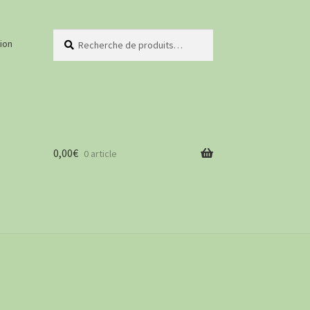
Recherche
Recherche
ion
pour :
0,00
€
0 article