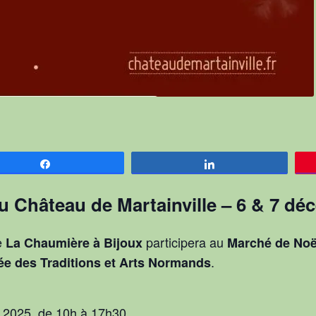
Partagez
Partagez
u Château de Martainville – 6 & 7 dé
e
participera au
La Chaumière à Bijoux
Marché de Noël
.
ée des Traditions et Arts Normands
 2025, de 10h à 17h30.