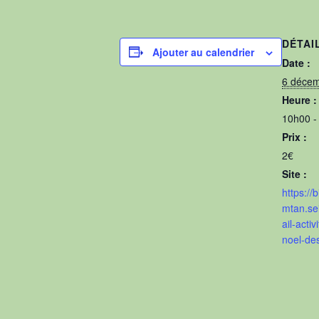
DÉTAI
Ajouter au calendrier
Date :
6 déce
Heure :
10h00 -
Prix :
2€
Site :
https://b
mtan.sei
ail-acti
noel-des