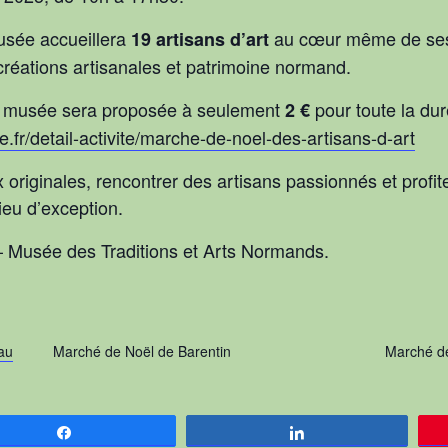
usée accueillera
au cœur même de ses c
19 artisans d’art
créations artisanales et patrimoine normand.
au musée sera proposée à seulement
pour toute la duré
2 €
me.fr/detail-activite/marche-de-noel-des-artisans-d-art
originales, rencontrer des artisans passionnés et profi
ieu d’exception.
– Musée des Traditions et Arts Normands.
au
Marché de Noël de Barentin
Marché de
Partagez
Partagez