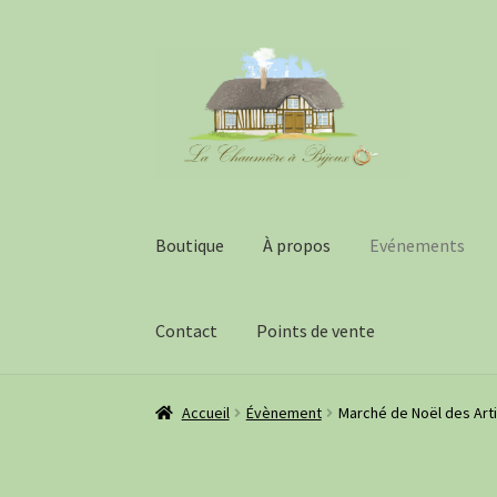
Aller
Aller
à
au
la
contenu
navigation
Boutique
À propos
Evénements
Contact
Points de vente
Accueil
Évènement
Marché de Noël des Arti