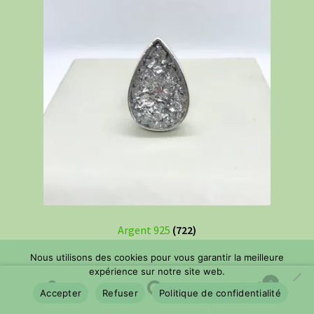
Argent 925
(722)
Nous utilisons des cookies pour vous garantir la meilleure
expérience sur notre site web.
0
Accepter
Refuser
Politique de confidentialité
Recherche
Recherche