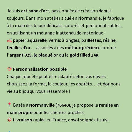
Contact
Je suis
artisane d’art
, passionnée de création depuis
toujours. Dans mon atelier situé en Normandie, je fabrique
Points de vente
à la main des bijoux délicats, colorés et personnalisables,
en utilisant un mélange inattendu de matériaux :
papier aquarelle
,
vernis à ongles
,
paillettes
,
résine
,
feuilles d’or
… associés à des
métaux précieux
comme
l’
argent 925
, le
plaqué or
ou le
gold filled 14K
.
Personnalisation possible !
Chaque modèle peut être adapté selon vos envies :
choisissez la forme, la couleur, les apprêts… et donnons
vie au bijou qui vous ressemble !
Basée à
Normanville (76640)
, je propose la
remise en
main propre
pour les clientes proches.
Livraison
rapide en France, envoi soigné et suivi.