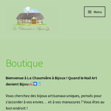
Aller
Aller
Menu
à
au
la
contenu
navigation
Boutique
À propos
Boutique
Evénements
Bienvenue à La Chaumière à Bijoux ! Quand le Nail Art
Retours clientes
devient Bijou
Informations pratiques
Vous cherchez des bijoux artisanaux uniques, pensés pour
s’accorder à vos envies… et à vos manucures ? Vous êtes au
Blog
bon endroit !