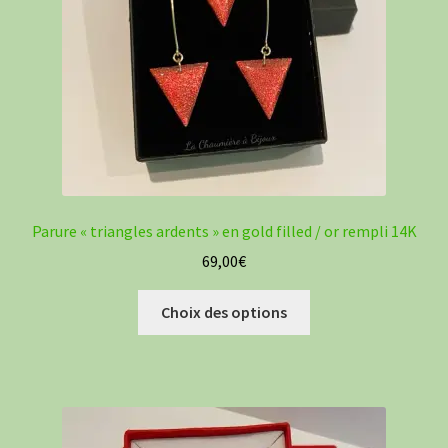
Parure « triangles ardents » en gold filled / or rempli 14K
69,00
€
Ce
Choix des options
produit
a
plusieurs
variations.
Les