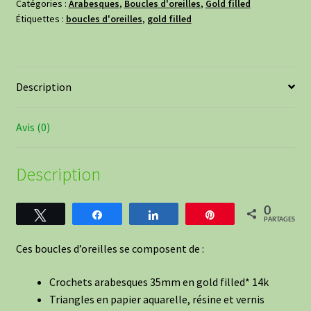
triangles
Catégories :
Arabesques
,
Boucles d'oreilles
,
Gold filled
Étiquettes :
boucles d'oreilles
,
gold filled
XL
en
gold
filled
Description
-
Glam
Avis (0)
Description
0
Tweetez
Partagez
Partagez
Épingle
PARTAGES
Ces boucles d’oreilles se composent de :
Crochets arabesques 35mm en gold filled* 14k
Triangles en papier aquarelle, résine et vernis