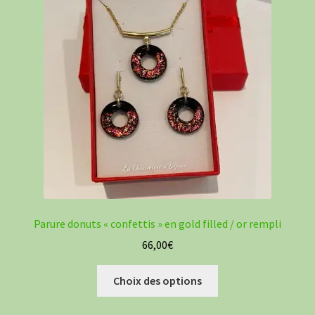
options
peuvent
être
choisies
sur
la
page
du
produit
Parure donuts « confettis » en gold filled / or rempli
66,00
€
Ce
Choix des options
produit
a