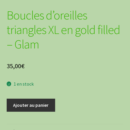
Boucles d’oreilles
triangles XL en gold filled
– Glam
35,00
€
1 en stock
quantité
Ajouter au panier
de
Boucles
d'oreilles