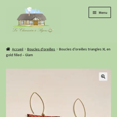
Aller
Aller
Menu
à
au
la
contenu
navigation
Boutique
Accueil
Boucles d'oreilles
Boucles d’oreilles triangles XL en
gold filled – Glam
À propos
Evénements
Retours clientes
Informations pratiques
Blog