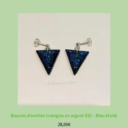
plusieurs
variations.
Les
options
peuvent
être
choisies
sur
la
page
du
produit
Boucles d’oreilles triangles en argent 925 – Bleu étoilé
28,00
€