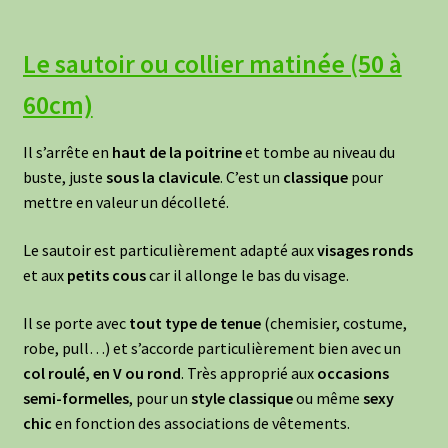
Le sautoir ou collier matinée (50 à
60cm)
Il s’arrête en
haut de la poitrine
et tombe au niveau du
buste, juste
sous la clavicule
. C’est un
classique
pour
mettre en valeur un décolleté.
Le sautoir est particulièrement adapté aux
visages ronds
et aux
petits cous
car il allonge le bas du visage.
Il se porte avec
tout type de tenue
(chemisier, costume,
robe, pull…) et s’accorde particulièrement bien avec un
col roulé, en V ou rond
. Très approprié aux
occasions
semi-formelles
, pour un
style classique
ou même
sexy
chic
en fonction des associations de vêtements.