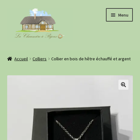
Aller
Aller
Menu
à
au
la
contenu
navigation
Boutique
Accueil
Colliers
Collier en bois de hêtre échauffé et argent
À propos
Evénements
Retours clientes
Informations pratiques
Blog