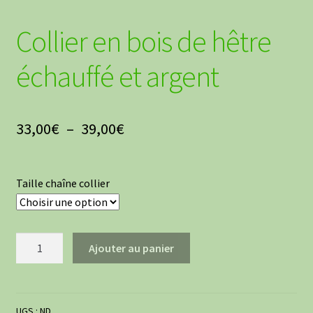
Collier en bois de hêtre
échauffé et argent
Plage
33,00
€
–
39,00
€
de
prix :
Taille chaîne collier
33,00€
à
quantité
Ajouter au panier
39,00€
de
Collier
en
bois
UGS :
ND