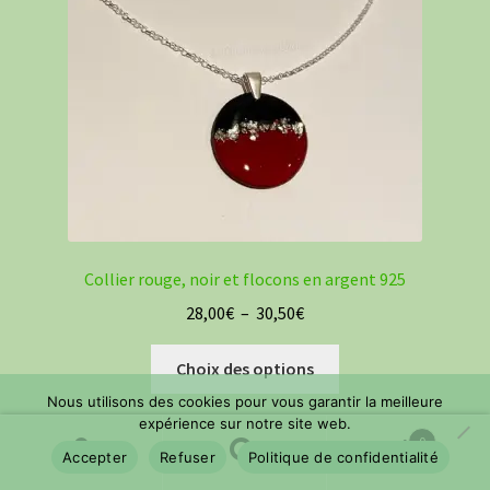
choisies
sur
la
page
du
produit
Collier rouge, noir et flocons en argent 925
Plage
28,00
€
–
30,50
€
de
Ce
prix :
Choix des options
produit
28,00€
Nous utilisons des cookies pour vous garantir la meilleure
a
à
expérience sur notre site web.
plusieurs
0
30,50€
Accepter
Refuser
Politique de confidentialité
variations.
Recherche
Recherche