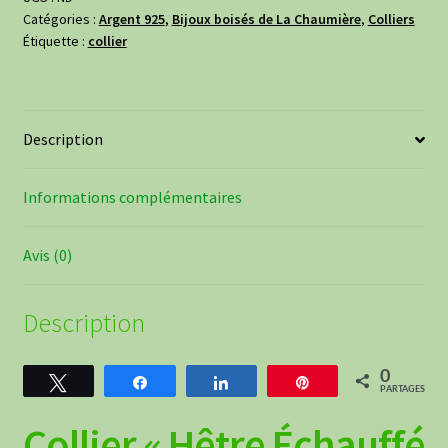
Catégories :
Argent 925
,
Bijoux boisés de La Chaumière
,
Colliers
de
Étiquette :
collier
hêtre
échauffé
et
argent
Description
Informations complémentaires
Avis (0)
Description
0
Tweetez
Partagez
Partagez
Épingle
PARTAGES
Collier « Hêtre Échauffé