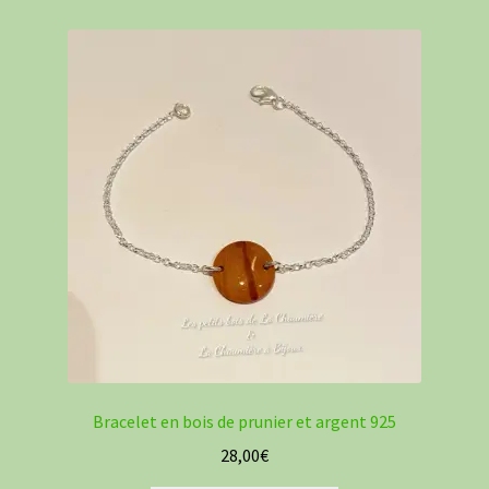
36,00€
variations.
Les
options
peuvent
être
choisies
sur
la
page
du
produit
Bracelet en bois de prunier et argent 925
28,00
€