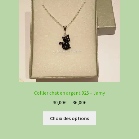
Collier chat en argent 925 – Jamy
Plage
30,00
€
–
36,00
€
de
Ce
prix :
Choix des options
produit
30,00€
a
à
plusieurs