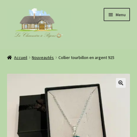
Aller
Aller
Menu
à
au
la
contenu
navigation
Boutique
Accueil
Nouveautés
Collier tourbillon en argent 925
À propos
Evénements
Retours clientes
Informations pratiques
Blog