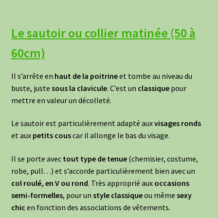
Le sautoir ou collier matinée (50 à
60cm)
Il s’arrête en
haut de la poitrine
et tombe au niveau du
buste, juste
sous la clavicule
. C’est un
classique
pour
mettre en valeur un décolleté.
Le sautoir est particulièrement adapté aux
visages ronds
et aux
petits cous
car il allonge le bas du visage.
Il se porte avec
tout type de tenue
(chemisier, costume,
robe, pull…) et s’accorde particulièrement bien avec un
col roulé, en V ou rond
. Très approprié aux
occasions
semi-formelles
, pour un
style classique
ou même
sexy
chic
en fonction des associations de vêtements.