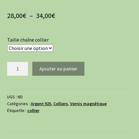
Plage
28,00
€
–
34,00
€
de
prix :
Taille chaîne collier
28,00€
à
quantité
Ajouter au panier
34,00€
de
Collier
tourbillon
en
UGS :
ND
Catégories :
Argent 925
,
Colliers
,
Vernis magnétique
argent
Étiquette :
collier
925