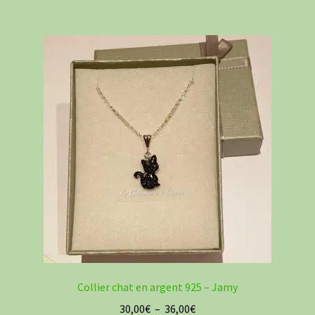
à
plusieurs
35,00€
variations.
Les
options
peuvent
être
choisies
sur
la
page
du
produit
Collier chat en argent 925 – Jamy
Plage
30,00
€
–
36,00
€