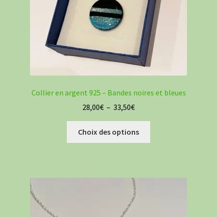
Collier en argent 925 – Bandes noires et bleues
Plage
28,00
€
–
33,50
€
de
Ce
prix :
Choix des options
produit
28,00€
a
à
plusieurs
33,50€
variations.
Les
options
peuvent