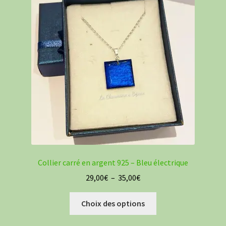
Collier carré en argent 925 – Bleu électrique
Plage
29,00
€
–
35,00
€
de
Ce
prix :
Choix des options
produit
29,00€
a