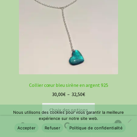
être
choisies
sur
la
page
du
produit
Collier cœur bleu sirène en argent 925
Plage
30,00
€
–
32,50
€
de
Ce
prix :
Choix des options
Nous utilisons des cookies pour vous garantir la meilleure
produit
30,00€
expérience sur notre site web.
a
0
à
Accepter
Refuser
Politique de confidentialité
plusieurs
Recherche
Recherche
32,50€