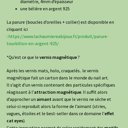
diamètre, 4mm d’épaisseur
une bélière en argent 925
La parure (boucles d’oreilles + collier) est disponible en
cliquant ici
:
https://www.lachaumiereabijoux.fr/produit/parure-
tourbillon-en-argent-925/
*Qu’est ce que le
vernis magnétique
?
Après les vernis mats, holo, craquelés.. le vernis
magnétique fait un carton dans le monde du nail art.
Il s’agit d’un vernis contenant des particules spécifiques
réagissant à l’
attraction magnétique
. Il suffit alors
d’approcher un
aimant
avant que le vernis ne sèche et
celui-ci reproduit alors la forme de l’aimant (stries,
vagues, étoiles et le best-seller dans ce domaine l’
effet
cat eyes
).
Cette innovation permet de créer rapidement des
motifs