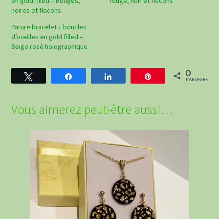
en gold filled – Rouges,
rouge, noir et flocons
noires et flocons
Parure bracelet + boucles
d’oreilles en gold filled –
Beige rosé holographique
0
Tweetez
Partagez
Partagez
Épingle
PARTAGES
Vous aimerez peut-être aussi…