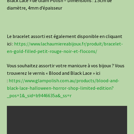
Black Lace » de Glam Polish – Dimensions : 1.5cm de
diamètre, 4mm d’épaisseur
Le bracelet assorti est également disponible en cliquant
ici :
https://www.lachaumiereabijoux.fr/produit/bracelet-
en-gold-filled-petit-rouge-noir-et-flocons/
Vous souhaitez assortir votre manicure à vos bijoux ? Vous
trouverez le vernis « Blood and Black Lace » ici
:
https://www.glampolish.com.au/products/blood-and-
black-lace-halloween-horror-shop-limited-edition?
_pos=1&_sid=b9446635a&_ss=r