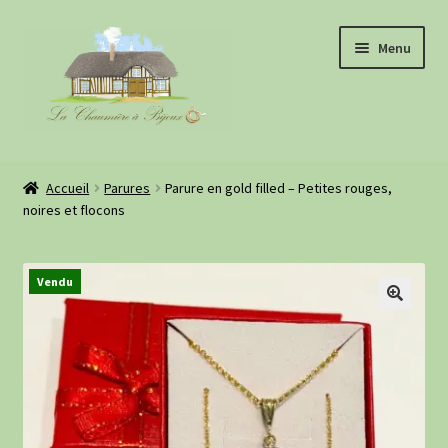
Aller
Aller
Menu
à
au
la
contenu
navigation
Boutique
Accueil
Parures
Parure en gold filled – Petites rouges,
noires et flocons
À propos
Evénements
Vendu
Retours clientes
Informations pratiques
Blog