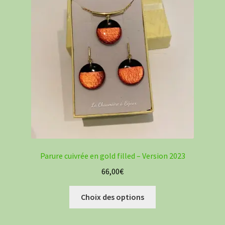
peuvent
être
choisies
sur
la
page
du
produit
Parure cuivrée en gold filled – Version 2023
66,00
€
Ce
Choix des options
produit
a