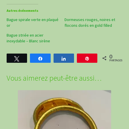
Autres événements
Bague spirale verte en plaqué
Dormeuses rouges, noires et
or
flocons dorés en gold filled
Bague striée en acier
inoxydable – Blanc sirène
0
Tweetez
Partagez
Partagez
Épingle
PARTAGES
Vous aimerez peut-être aussi…