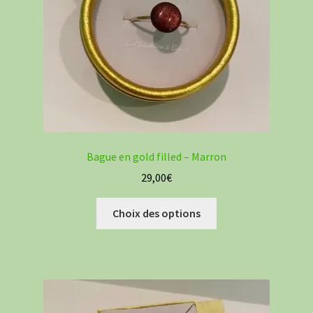
Bague en gold filled – Marron
29,00
€
Ce
Choix des options
produit
a
plusieurs
variations.
Les
options