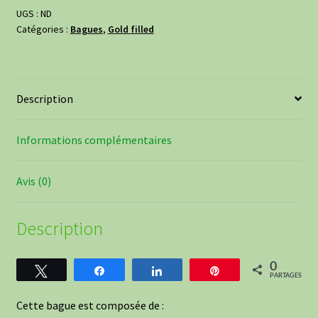
en
UGS :
ND
Catégories :
Bagues
,
Gold filled
gold
filled
/
or
Description
rempli
14K
Informations complémentaires
Avis (0)
Description
0
Tweetez
Partagez
Partagez
Épingle
PARTAGES
Cette bague est composée de :