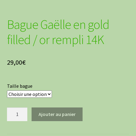
Bague Gaëlle en gold
filled / or rempli 14K
29,00
€
Taille bague
quantité
Ajouter au panier
de
Bague
Gaëlle