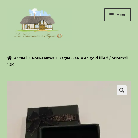
Aller
Aller
Menu
à
au
la
contenu
navigation
Boutique
Accueil
Nouveautés
Bague Gaëlle en gold filled / or rempli
14K
À propos
Evénements
Retours clientes
Informations pratiques
Blog