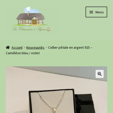
Aller
Aller
Menu
à
au
la
contenu
navigation
Boutique
Accueil
Nouveautés
Collier pétale en argent 925 –
Caméléon bleu / violet
À propos
Evénements
Retours clientes
Informations pratiques
Blog