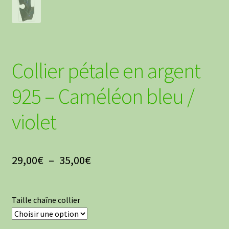
Collier pétale en argent
925 – Caméléon bleu /
violet
Plage
29,00
€
–
35,00
€
de
prix :
Taille chaîne collier
29,00€