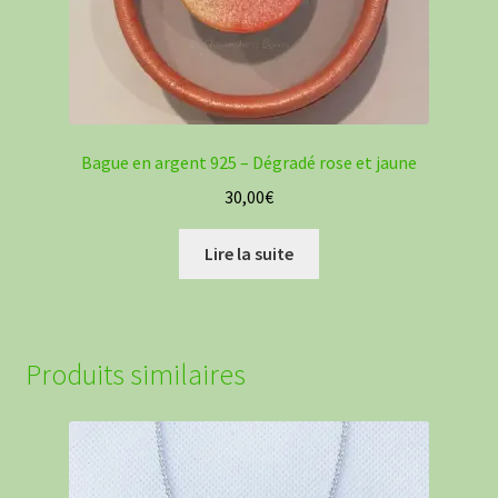
du
produit
Bague en argent 925 – Dégradé rose et jaune
30,00
€
Lire la suite
Produits similaires