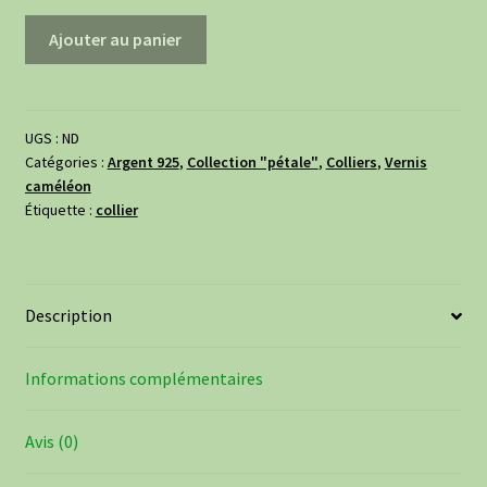
à
quantité
Ajouter au panier
35,00€
de
Collier
pétale
en
UGS :
ND
Catégories :
Argent 925
,
Collection "pétale"
,
Colliers
,
Vernis
argent
caméléon
925
Étiquette :
collier
-
Caméléon
bleu
/
Description
violet
Informations complémentaires
Avis (0)