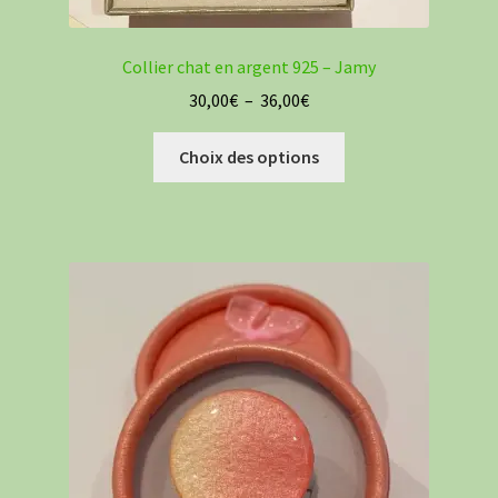
Collier chat en argent 925 – Jamy
Plage
30,00
€
–
36,00
€
de
Ce
prix :
Choix des options
produit
30,00€
a
à
plusieurs
36,00€
variations.
Les
options
peuvent
être
choisies
sur
la
page