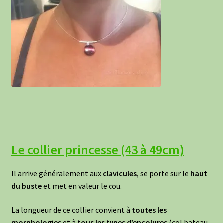
Le collier princesse (43 à 49cm)
Il arrive généralement aux
clavicules
, se porte sur le
haut
du buste
et met en valeur le cou.
La longueur de ce collier convient à
toutes les
morphologies
et à
tous les types d’encolures
(col bateau,