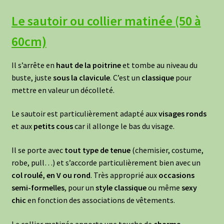
Le sautoir ou collier matinée (50 à
60cm)
Il s’arrête en
haut de la poitrine
et tombe au niveau du
buste, juste
sous la clavicule
. C’est un
classique
pour
mettre en valeur un décolleté.
Le sautoir est particulièrement adapté aux
visages ronds
et aux
petits cous
car il allonge le bas du visage.
Il se porte avec
tout type de tenue
(chemisier, costume,
robe, pull…) et s’accorde particulièrement bien avec un
col roulé, en V ou rond
. Très approprié aux
occasions
semi-formelles
, pour un
style classique
ou même
sexy
chic
en fonction des associations de vêtements.
Le collier matinée apporte une touche de
charme
,