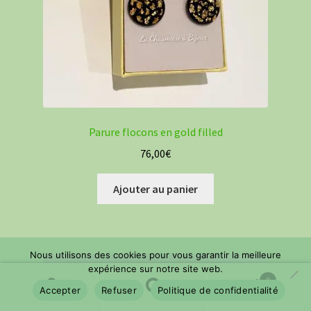
Parure flocons en gold filled
76,00
€
Ajouter au panier
Nous utilisons des cookies pour vous garantir la meilleure
expérience sur notre site web.
0
Accepter
Refuser
Politique de confidentialité
Recherche
Recherche