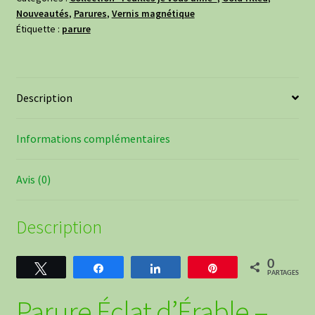
Nouveautés
,
Parures
,
Vernis magnétique
en
Étiquette :
parure
gold
filled
-
or
Description
laminé
14K
Informations complémentaires
Avis (0)
Description
0
Tweetez
Partagez
Partagez
Épingle
PARTAGES
Parure Éclat d’Érable –