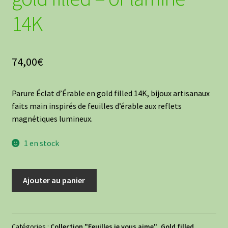
14K
74,00
€
Parure Éclat d’Érable en gold filled 14K, bijoux artisanaux
faits main inspirés de feuilles d’érable aux reflets
magnétiques lumineux.
1 en stock
quantité
Ajouter au panier
de
Parure
Eclat
d'Erable
Catégories :
Collection "Feuilles je vous aime"
,
Gold filled
,