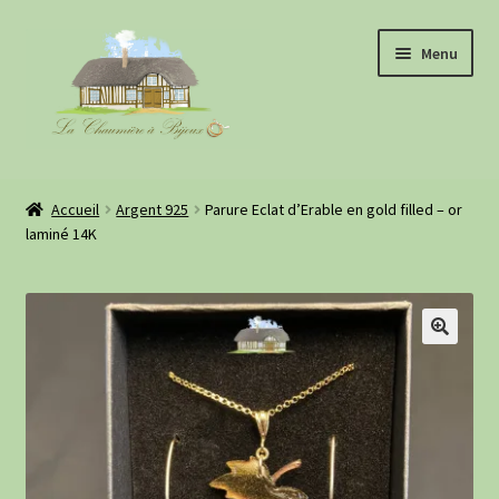
Aller
Aller
Menu
à
au
la
contenu
navigation
Boutique
Accueil
Argent 925
Parure Eclat d’Erable en gold filled – or
laminé 14K
À propos
Evénements
Retours clientes
Informations pratiques
Blog