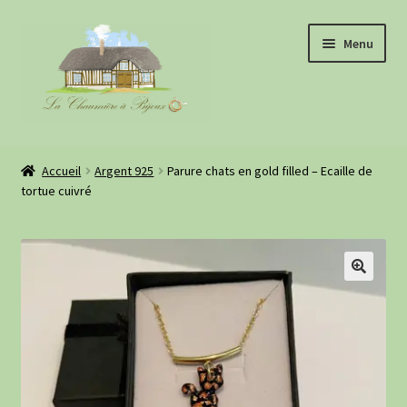
Aller
Aller
Menu
à
au
la
contenu
navigation
Boutique
Accueil
Argent 925
Parure chats en gold filled – Ecaille de
tortue cuivré
À propos
Evénements
Retours clientes
Informations pratiques
Blog