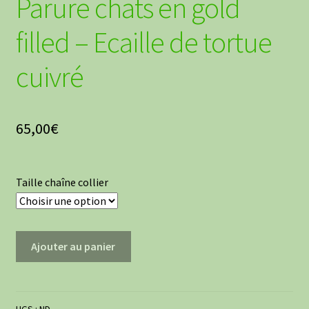
Parure chats en gold
filled – Ecaille de tortue
cuivré
65,00
€
Taille chaîne collier
quantité
Ajouter au panier
de
Parure
chats
en
UGS :
ND