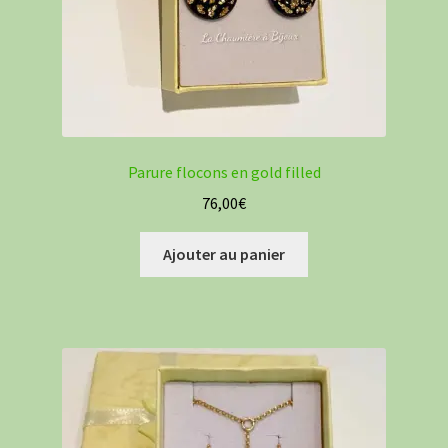
Parure flocons en gold filled
76,00
€
Ajouter au panier