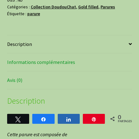
Catégories :
Collection DoudouChat
,
Gold filled
,
Parures
gold
Étiquette :
parure
filled
-
Ecaille
de
Description
tortue
cuivré
Informations complémentaires
Avis (0)
Description
0
Tweetez
Partagez
Partagez
Épingle
PARTAGES
Cette parure est composée de