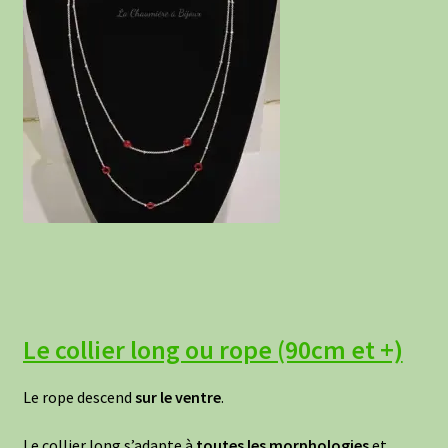
Le collier long ou rope (90cm et +)
Le rope descend
sur le ventre
.
Le collier long s’adapte à
toutes les morphologies
et