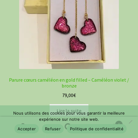
Parure cœurs caméléon en gold filled – Caméléon violet /
bronze
79,00
€
Lire la suite
Nous utilisons des cookies pour vous garantir la meilleure
expérience sur notre site web.
0
Accepter
Refuser
Politique de confidentialité
Recherche
Recherche